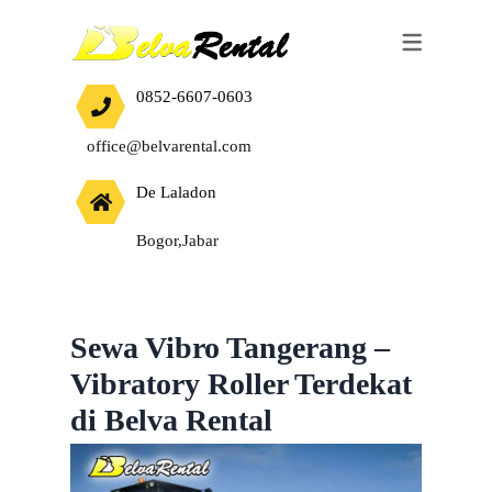
SEWA ALAT BERAT
JASA
0852-6607-0603
EXCAVATOR
HARGA JASA CUT AND FILL TANAH
office@belvarental.com
BULLDOZER
De Laladon
VIBRO ROLLER
Bogor,Jabar
WALES STOOM
TANDEM ROLLER
BABY ROLLER
Sewa Vibro Tangerang –
Vibratory Roller Terdekat
BAKHOE LOADER
di Belva Rental
MOBIL CRANE