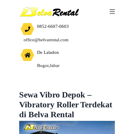
SEWA ALAT BERAT
JASA
0852-6607-0603
EXCAVATOR
HARGA JASA CUT AND FILL TANAH
office@belvarental.com
BULLDOZER
De Laladon
VIBRO ROLLER
Bogor,Jabar
WALES STOOM
TANDEM ROLLER
BABY ROLLER
Sewa Vibro Depok –
Vibratory Roller Terdekat
BAKHOE LOADER
di Belva Rental
MOBIL CRANE