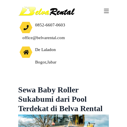
SEWA ALAT BERAT
JASA
0852-6607-0603
EXCAVATOR
HARGA JASA CUT AND FILL TANAH
office@belvarental.com
BULLDOZER
De Laladon
VIBRO ROLLER
Bogor,Jabar
WALES STOOM
TANDEM ROLLER
BABY ROLLER
Sewa Baby Roller
Sukabumi dari Pool
BAKHOE LOADER
Terdekat di Belva Rental
MOBIL CRANE