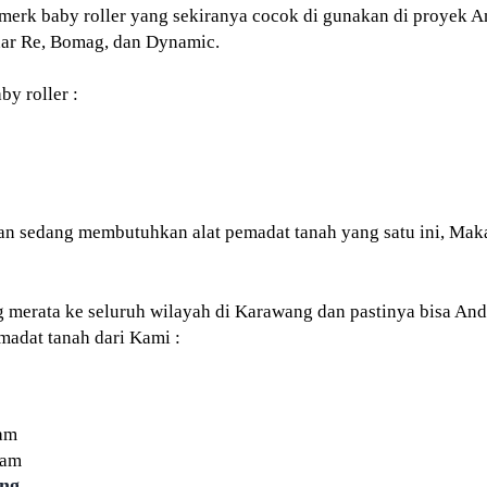
merk baby roller yang sekiranya cocok di gunakan di proyek An
nar Re, Bomag, dan Dynamic.
y roller :
n sedang membutuhkan alat pemadat tanah yang satu ini, Maka
merata ke seluruh wilayah di Karawang dan pastinya bisa Anda 
madat tanah dari Kami :
Jam
Jam
ang