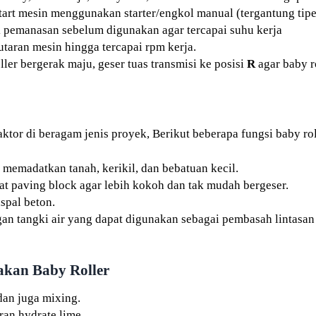
tart mesin menggunakan starter/engkol manual (tergantung tip
k pemanasan sebelum digunakan agar tercapai suhu kerja
taran mesin hingga tercapai rpm kerja.
ller bergerak maju, geser tuas transmisi ke posisi
R
agar baby ro
ktor di beragam jenis proyek, Berikut beberapa fungsi baby roll
 memadatkan tanah, kerikil, dan bebatuan kecil.
at paving block agar lebih kokoh dan tak mudah bergeser.
spal beton.
ngan tangki air yang dapat digunakan sebagai pembasah lintasa
akan Baby Roller
an juga mixing.
an hydrate lime.