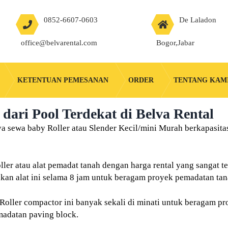
0852-6607-0603
De Laladon
office@belvarental.com
Bogor,Jabar
KETENTUAN PEMESANAN
ORDER
TENTANG KAM
ari Pool Terdekat di Belva Rental
 sewa baby Roller atau Slender Kecil/mini Murah berkapasita
ler atau alat pemadat tanah dengan harga rental yang sangat 
an alat ini selama 8 jam untuk beragam proyek pemadatan tan
 Roller compactor ini banyak sekali di minati untuk beragam pr
madatan paving block.