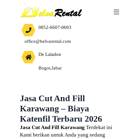
SEWA ALAT BERAT
JASA
0852-6607-0603
EXCAVATOR
HARGA JASA CUT AND FILL TANAH
office@belvarental.com
BULLDOZER
De Laladon
VIBRO ROLLER
Bogor,Jabar
WALES STOOM
TANDEM ROLLER
BABY ROLLER
Jasa Cut And Fill
Karawang – Biaya
BAKHOE LOADER
Katenfil Terbaru 2026
MOBIL CRANE
Jasa Cut And Fill Karawang
Terdekat ini
Kami berikan untuk Anda yang sedang